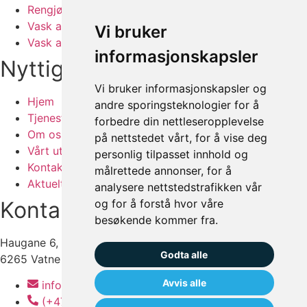
Rengjøring av bedrift
Vask av offentlig rom
Vi bruker
Vask av maskiner og båter
informasjonskapsler
Nyttige linker
Vi bruker informasjonskapsler og
Hjem
andre sporingsteknologier for å
Tjenester
forbedre din nettleseropplevelse
Om oss
på nettstedet vårt, for å vise deg
Vårt utstyr
personlig tilpasset innhold og
Kontakt
målrettede annonser, for å
Aktuelt
analysere nettstedstrafikken vår
og for å forstå hvor våre
Kontakt oss
besøkende kommer fra.
Haugane 6,
Godta alle
6265 Vatne
Avvis alle
info@husspa.no
(+47) 92 92 89 62