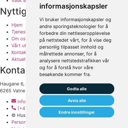
Vask av maskiner og båter
informasjonskapsler
Nyttige linker
Vi bruker informasjonskapsler og
Hjem
andre sporingsteknologier for å
Tjenester
forbedre din nettleseropplevelse
Om oss
på nettstedet vårt, for å vise deg
Vårt utstyr
personlig tilpasset innhold og
Kontakt
målrettede annonser, for å
Aktuelt
analysere nettstedstrafikken vår
og for å forstå hvor våre
Kontakt oss
besøkende kommer fra.
Haugane 6,
Godta alle
6265 Vatne
Avvis alle
info@husspa.no
(+47) 92 92 89 62
Endre innstillinger
© Hus Spa
Personvern