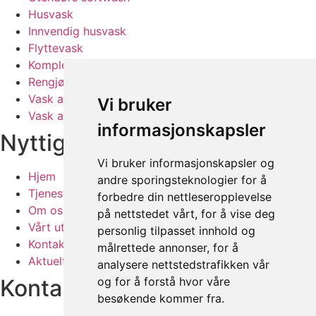
Husvask
Innvendig husvask
Flyttevask
Komplett husvask
Rengjøring av bedrift
Vask av offentlig rom
Vi bruker
Vask av maskiner og båter
informasjonskapsler
Nyttige linker
Vi bruker informasjonskapsler og
Hjem
andre sporingsteknologier for å
Tjenester
forbedre din nettleseropplevelse
Om oss
på nettstedet vårt, for å vise deg
Vårt utstyr
personlig tilpasset innhold og
Kontakt
målrettede annonser, for å
Aktuelt
analysere nettstedstrafikken vår
og for å forstå hvor våre
Kontakt oss
besøkende kommer fra.